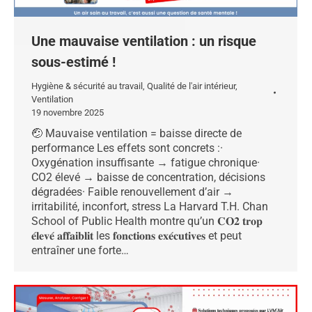
Une mauvaise ventilation : un risque
sous-estimé !
Hygiène & sécurité au travail
,
Qualité de l'air intérieur
,
Ventilation
19 novembre 2025
🤕 Mauvaise ventilation = baisse directe de
performance Les effets sont concrets :·
Oxygénation insuffisante → fatigue chronique·
CO2 élevé → baisse de concentration, décisions
dégradées· Faible renouvellement d’air →
irritabilité, inconfort, stress La Harvard T.H. Chan
School of Public Health montre qu’un 𝐂𝐎𝟐 𝐭𝐫𝐨𝐩
𝐞́𝐥𝐞𝐯𝐞́ 𝐚𝐟𝐟𝐚𝐢𝐛𝐥𝐢𝐭 les 𝐟𝐨𝐧𝐜𝐭𝐢𝐨𝐧𝐬 𝐞𝐱𝐞́𝐜𝐮𝐭𝐢𝐯𝐞𝐬 et peut
entraîner une forte…