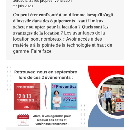
aérosols
,
Salles propres
,
Ventilation
27 juin 2023
𝐎𝐧 𝐩𝐞𝐮𝐭 𝐞̂𝐭𝐫𝐞 𝐜𝐨𝐧𝐟𝐫𝐨𝐧𝐭𝐞́ 𝐚̀ 𝐮𝐧 𝐝𝐢𝐥𝐞𝐦𝐦𝐞 𝐥𝐨𝐫𝐬𝐪𝐮’𝐢𝐥 𝐬’𝐚𝐠𝐢𝐭
𝐝’𝐢𝐧𝐯𝐞𝐬𝐭𝐢𝐫 𝐝𝐚𝐧𝐬 𝐝𝐞𝐬 𝐞́𝐪𝐮𝐢𝐩𝐞𝐦𝐞𝐧𝐭𝐬 : 𝐯𝐚𝐮𝐭-𝐢𝐥 𝐦𝐢𝐞𝐮𝐱
𝐚𝐜𝐡𝐞𝐭𝐞𝐫 𝐨𝐮 𝐨𝐩𝐭𝐞𝐫 𝐩𝐨𝐮𝐫 𝐥𝐚 𝐥𝐨𝐜𝐚𝐭𝐢𝐨𝐧 ? 𝐐𝐮𝐞𝐥𝐬 𝐬𝐨𝐧𝐭 𝐥𝐞𝐬
𝐚𝐯𝐚𝐧𝐭𝐚𝐠𝐞𝐬 𝐝𝐞 𝐥𝐚 𝐥𝐨𝐜𝐚𝐭𝐢𝐨𝐧 ? Les avantages de la
location sont nombreux :· Avoir accès à des
matériels à la pointe de la technologie et haut de
gamme· Faire face…