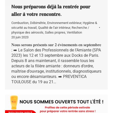
N𝐨𝐮𝐬 𝐩𝐫𝐞́𝐩𝐚𝐫𝐨𝐧𝐬 𝐝𝐞́𝐣𝐚̀ 𝐥𝐚 𝐫𝐞𝐧𝐭𝐫𝐞́𝐞 𝐩𝐨𝐮𝐫
𝐚𝐥𝐥𝐞𝐫 𝐚̀ 𝐯𝐨𝐭𝐫𝐞 𝐫𝐞𝐧𝐜𝐨𝐧𝐭𝐫𝐞.
Combustion
,
Débimétrie
,
Environnement extérieur
,
Hygiène &
sécurité au travail
,
Qualité de l'air intérieur
,
Recherche /
physique des aérosols
,
Salles propres
,
Ventilation
20 juin 2023
𝐍𝐨𝐮𝐬 𝐬𝐞𝐫𝐨𝐧𝐬 𝐩𝐫𝐞́𝐬𝐞𝐧𝐭𝐬 𝐬𝐮𝐫 𝟐 𝐞́𝐯𝐞̀𝐧𝐞𝐦𝐞𝐧𝐭𝐬 𝐞𝐧 𝐬𝐞𝐩𝐭𝐞𝐦𝐛𝐫𝐞
: ➡️ Le Salon des Professionnels de l’Amiante (SPA
2023) les 12 et 13 septembre aux Docks de Paris.
Depuis 8 ans maintenant, il rassemble tous les
acteurs de la filière amiante : donneurs d’ordre,
maîtrise d’ouvrage, institutionnels, diagnostiqueurs
ou encore désamianteurs. ➡️ PREVENTICA
TOULOUSE du 19 au 21…