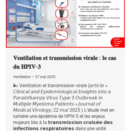
𝐕𝐞𝐧𝐭𝐢𝐥𝐚𝐭𝐢𝐨𝐧 𝐞𝐭 𝐭𝐫𝐚𝐧𝐬𝐦𝐢𝐬𝐬𝐢𝐨𝐧 𝐯𝐢𝐫𝐚𝐥𝐞 : 𝐥𝐞 𝐜𝐚𝐬
𝐝𝐮 𝐇𝐏𝐈𝐕-𝟑
Ventilation
27 mai 2025
🌬️ Ventilation et transmission virale (𝘢𝘳𝘵𝘪𝘤𝘭𝘦 «
𝘊𝘭𝘪𝘯𝘪𝘤𝘢𝘭 𝘢𝘯𝘥 𝘌𝘱𝘪𝘥𝘦𝘮𝘪𝘰𝘭𝘰𝘨𝘪𝘤𝘢𝘭 𝘐𝘯𝘴𝘪𝘨𝘩𝘵𝘴 𝘪𝘯𝘵𝘰 𝘢
𝘗𝘢𝘳𝘢𝘪𝘯𝘧𝘭𝘶𝘦𝘯𝘻𝘢 𝘝𝘪𝘳𝘶𝘴 𝘛𝘺𝘱𝘦 3 𝘖𝘶𝘵𝘣𝘳𝘦𝘢𝘬 𝘪𝘯
𝘔𝘶𝘭𝘵𝘪𝘱𝘭𝘦 𝘔𝘺𝘦𝘭𝘰𝘮𝘢 𝘗𝘢𝘵𝘪𝘦𝘯𝘵𝘴 » 𝘑𝘰𝘶𝘳𝘯𝘢𝘭 𝘰𝘧
𝘔𝘦𝘥𝘪𝘤𝘢𝘭 𝘝𝘪𝘳𝘰𝘭𝘰𝘨𝘺, 22 𝘮𝘢𝘪 2025 ) L’étude met en
lumière une épidémie de HPIV-3 et les enjeux
majeurs liés à la 𝘁𝗿𝗮𝗻𝘀𝗺𝗶𝘀𝘀𝗶𝗼𝗻 𝗰𝗿𝗼𝗶𝘀𝗲́𝗲 𝗱𝗲𝘀
𝗶𝗻𝗳𝗲𝗰𝘁𝗶𝗼𝗻𝘀 𝗿𝗲𝘀𝗽𝗶𝗿𝗮𝘁𝗼𝗶𝗿𝗲𝘀 dans une unité