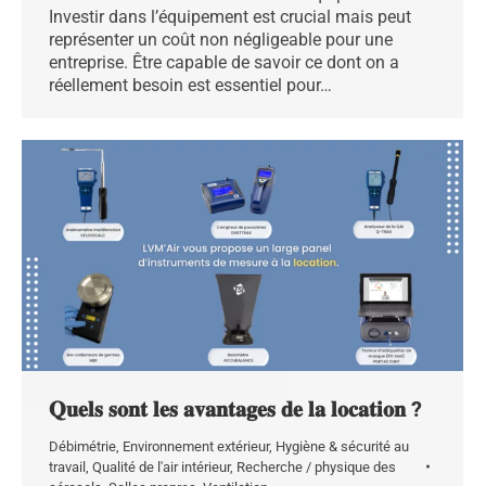
Investir dans l’équipement est crucial mais peut
représenter un coût non négligeable pour une
entreprise. Être capable de savoir ce dont on a
réellement besoin est essentiel pour…
𝐐𝐮𝐞𝐥𝐬 𝐬𝐨𝐧𝐭 𝐥𝐞𝐬 𝐚𝐯𝐚𝐧𝐭𝐚𝐠𝐞𝐬 𝐝𝐞 𝐥𝐚 𝐥𝐨𝐜𝐚𝐭𝐢𝐨𝐧 ?
Débimétrie
,
Environnement extérieur
,
Hygiène & sécurité au
travail
,
Qualité de l'air intérieur
,
Recherche / physique des