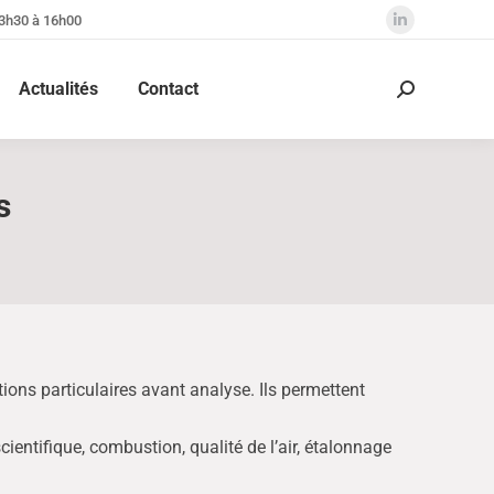
13h30 à 16h00
La
page
Actualités
Contact
LinkedIn
Recherche
:
s'ouvre
dans
une
s
nouvelle
fenêtre
ions particulaires avant analyse. Ils permettent
ientifique, combustion, qualité de l’air, étalonnage