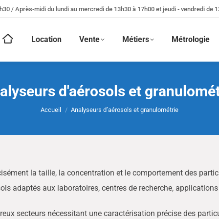
h30 / Après-midi du lundi au mercredi de 13h30 à 17h00 et jeudi - vendredi de 
Location
Vente
Métiers
Métrologie
alyseurs d'aérosols et granulomét
Vous êtes ici :
Accueil
Analyseurs d’aérosols et granulométrie
ément la taille, la concentration et le comportement des particul
ls adaptés aux laboratoires, centres de recherche, applications
ux secteurs nécessitant une caractérisation précise des particules