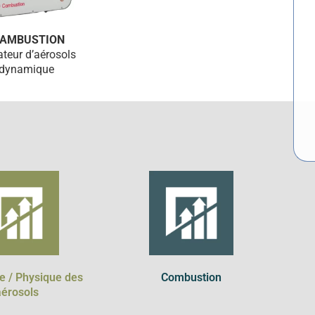
CAMBUSTION
ateur d’aérosols
odynamique
e / Physique des
Combustion
aérosols