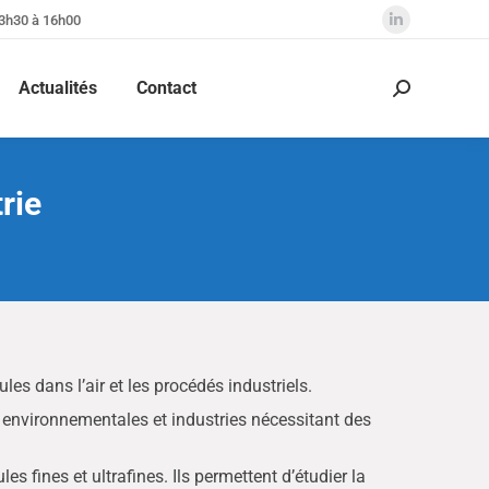
13h30 à 16h00
La
page
Actualités
Contact
LinkedIn
Recherche
:
s'ouvre
dans
une
rie
nouvelle
fenêtre
es dans l’air et les procédés industriels.
 environnementales et industries nécessitant des
 fines et ultrafines. Ils permettent d’étudier la