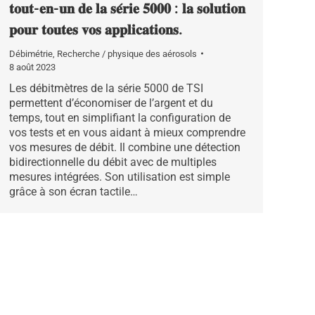
𝐭𝐨𝐮𝐭-𝐞𝐧-𝐮𝐧 𝐝𝐞 𝐥𝐚 𝐬𝐞́𝐫𝐢𝐞 𝟓𝟎𝟎𝟎 : 𝐥𝐚 𝐬𝐨𝐥𝐮𝐭𝐢𝐨𝐧
𝐩𝐨𝐮𝐫 𝐭𝐨𝐮𝐭𝐞𝐬 𝐯𝐨𝐬 𝐚𝐩𝐩𝐥𝐢𝐜𝐚𝐭𝐢𝐨𝐧𝐬.
Débimétrie
,
Recherche / physique des aérosols
8 août 2023
Les débitmètres de la série 5000 de TSI
permettent d’économiser de l’argent et du
temps, tout en simplifiant la configuration de
vos tests et en vous aidant à mieux comprendre
vos mesures de débit. Il combine une détection
bidirectionnelle du débit avec de multiples
mesures intégrées. Son utilisation est simple
grâce à son écran tactile…