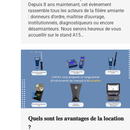
Depuis 8 ans maintenant, cet évènement
rassemble tous les acteurs de la filière amiante
: donneurs d’ordre, maîtrise d’ouvrage,
institutionnels, diagnostiqueurs ou encore
désamianteurs. Nous serons heureux de vous
accueillir sur le stand A15…
𝐐𝐮𝐞𝐥𝐬 𝐬𝐨𝐧𝐭 𝐥𝐞𝐬 𝐚𝐯𝐚𝐧𝐭𝐚𝐠𝐞𝐬 𝐝𝐞 𝐥𝐚 𝐥𝐨𝐜𝐚𝐭𝐢𝐨𝐧
?