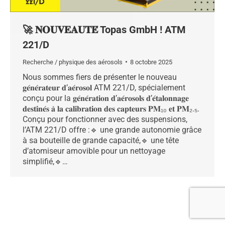
🚀 𝐍𝐎𝐔𝐕𝐄𝐀𝐔𝐓𝐄́ Topas GmbH ! ATM
221/D
Recherche / physique des aérosols
8 octobre 2025
Nous sommes fiers de présenter le nouveau
𝐠𝐞́𝐧𝐞́𝐫𝐚𝐭𝐞𝐮𝐫 𝐝’𝐚𝐞́𝐫𝐨𝐬𝐨𝐥 ATM 221/D, spécialement
conçu pour la 𝐠𝐞́𝐧𝐞́𝐫𝐚𝐭𝐢𝐨𝐧 𝐝’𝐚𝐞́𝐫𝐨𝐬𝐨𝐥𝐬 𝐝’𝐞́𝐭𝐚𝐥𝐨𝐧𝐧𝐚𝐠𝐞
𝐝𝐞𝐬𝐭𝐢𝐧𝐞́𝐬 𝐚̀ 𝐥𝐚 𝐜𝐚𝐥𝐢𝐛𝐫𝐚𝐭𝐢𝐨𝐧 𝐝𝐞𝐬 𝐜𝐚𝐩𝐭𝐞𝐮𝐫𝐬 𝐏𝐌₁₀ 𝐞𝐭 𝐏𝐌₂.₅.
Conçu pour fonctionner avec des suspensions,
l’ATM 221/D offre :🔹 une grande autonomie grâce
à sa bouteille de grande capacité,🔹 une tête
d’atomiseur amovible pour un nettoyage
simplifié,🔹…