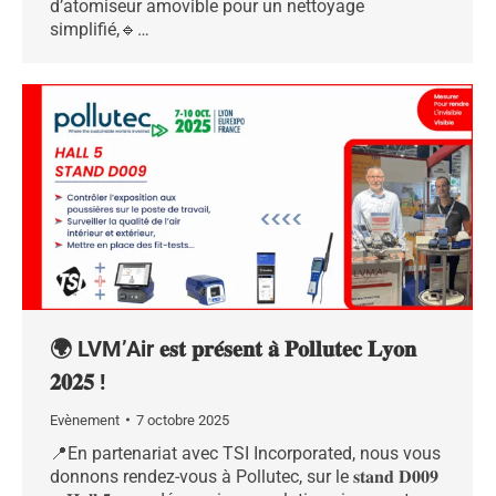
d’atomiseur amovible pour un nettoyage
simplifié,🔹…
🌍 LVM’Air 𝐞𝐬𝐭 𝐩𝐫𝐞́𝐬𝐞𝐧𝐭 𝐚̀ 𝐏𝐨𝐥𝐥𝐮𝐭𝐞𝐜 𝐋𝐲𝐨𝐧
𝟐𝟎𝟐𝟓 !
Evènement
7 octobre 2025
📍En partenariat avec TSI Incorporated, nous vous
donnons rendez-vous à Pollutec, sur le 𝐬𝐭𝐚𝐧𝐝 𝐃𝟎𝟎𝟗