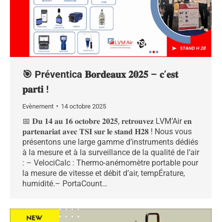
🎯 Préventica 𝐁𝐨𝐫𝐝𝐞𝐚𝐮𝐱 𝟐𝟎𝟐𝟓 – 𝐜’𝐞𝐬𝐭
𝐩𝐚𝐫𝐭𝐢 !
Evènement
14 octobre 2025
📅 𝐃𝐮 𝟏𝟒 𝐚𝐮 𝟏𝟔 𝐨𝐜𝐭𝐨𝐛𝐫𝐞 𝟐𝟎𝟐𝟓, 𝐫𝐞𝐭𝐫𝐨𝐮𝐯𝐞𝐳 LVM’Air 𝐞𝐧
𝐩𝐚𝐫𝐭𝐞𝐧𝐚𝐫𝐢𝐚𝐭 𝐚𝐯𝐞𝐜 𝐓𝐒𝐈 𝐬𝐮𝐫 𝐥𝐞 𝐬𝐭𝐚𝐧𝐝 𝐇𝟐𝟖 ! Nous vous
présentons une large gamme d’instruments dédiés
à la mesure et à la surveillance de la qualité de l’air
: – VelociCalc : Thermo-anémomètre portable pour
la mesure de vitesse et débit d’air, tempÉrature,
humidité.– PortaCount…