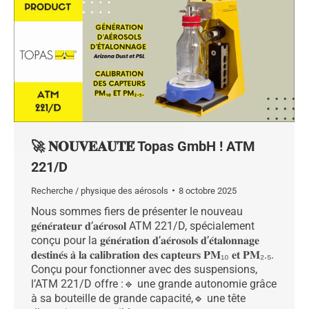
🚀 𝐍𝐎𝐔𝐕𝐄𝐀𝐔𝐓𝐄́ Topas GmbH ! ATM
221/D
Recherche / physique des aérosols
8 octobre 2025
Nous sommes fiers de présenter le nouveau
𝐠𝐞́𝐧𝐞́𝐫𝐚𝐭𝐞𝐮𝐫 𝐝’𝐚𝐞́𝐫𝐨𝐬𝐨𝐥 ATM 221/D, spécialement
conçu pour la 𝐠𝐞́𝐧𝐞́𝐫𝐚𝐭𝐢𝐨𝐧 𝐝’𝐚𝐞́𝐫𝐨𝐬𝐨𝐥𝐬 𝐝’𝐞́𝐭𝐚𝐥𝐨𝐧𝐧𝐚𝐠𝐞
𝐝𝐞𝐬𝐭𝐢𝐧𝐞́𝐬 𝐚̀ 𝐥𝐚 𝐜𝐚𝐥𝐢𝐛𝐫𝐚𝐭𝐢𝐨𝐧 𝐝𝐞𝐬 𝐜𝐚𝐩𝐭𝐞𝐮𝐫𝐬 𝐏𝐌₁₀ 𝐞𝐭 𝐏𝐌₂.₅.
Conçu pour fonctionner avec des suspensions,
l’ATM 221/D offre :🔹 une grande autonomie grâce
à sa bouteille de grande capacité,🔹 une tête