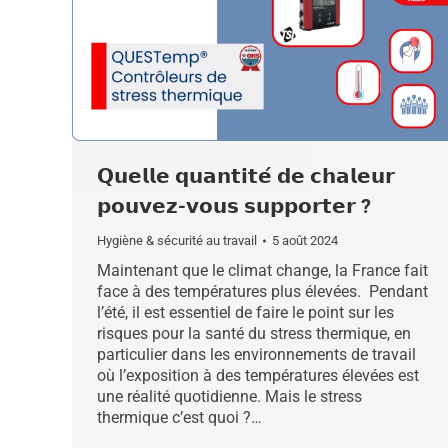
𝗤𝘂𝗲𝗹𝗹𝗲 𝗾𝘂𝗮𝗻𝘁𝗶𝘁𝗲́ 𝗱𝗲 𝗰𝗵𝗮𝗹𝗲𝘂𝗿
𝗽𝗼𝘂𝘃𝗲𝘇-𝘃𝗼𝘂𝘀 𝘀𝘂𝗽𝗽𝗼𝗿𝘁𝗲𝗿 ?
Hygiène & sécurité au travail
5 août 2024
Maintenant que le climat change, la France fait
face à des températures plus élevées. Pendant
l’été, il est essentiel de faire le point sur les
risques pour la santé du stress thermique, en
particulier dans les environnements de travail
où l’exposition à des températures élevées est
une réalité quotidienne. Mais le stress
thermique c’est quoi ?…