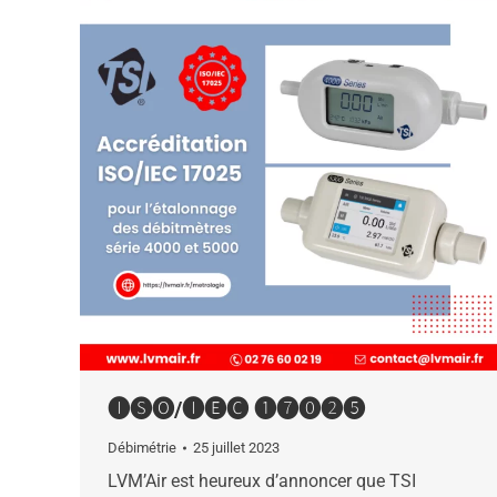
🅘🅢🅞/🅘🅔🅒 ➊➐⓿➋➎
Débimétrie
25 juillet 2023
LVM’Air est heureux d’annoncer que TSI