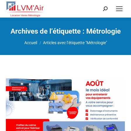
Recherche
:
Archives de l’étiquette :
Métrologie
Vous êtes ici :
Accueil
Articles avec l’étiquette "Métrologie"