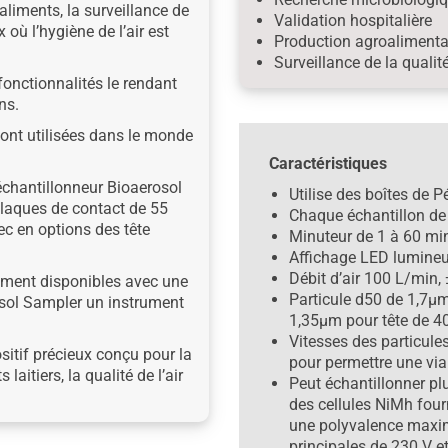
liments, la surveillance de
Validation hospitalière
x où l’hygiène de l’air est
Production agroalimenta
Surveillance de la qualité 
onctionnalités le rendant
ns.
 sont utilisées dans le monde
Caractéristiques
échantillonneur Bioaerosol
Utilise des boîtes de 
plaques de contact de 55
Chaque échantillon d
c en options des tête
Minuteur de 1 à 60 mi
Affichage LED lumine
Débit d’air 100 L/min,
lement disponibles avec une
Particule d50 de 1,7µm
osol Sampler un instrument
1,35µm pour tête de 4
Vitesses des particule
itif précieux conçu pour la
pour permettre une vi
laitiers, la qualité de l’air
Peut échantillonner plu
des cellules NiMh four
une polyvalence maxim
principales de 230 V et