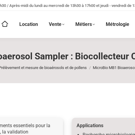
h30 / Après-midi du lundi au mercredi de 13h30 à 17h00 et jeudi - vendredi de 
Location
Vente
Métiers
Métrologie
aerosol Sampler : Biocollecteur C
Vous êtes ici :
Prélèvement et mesure de bioaérosols et de pollens
MicroBio MB1 Bioaerosol
ents essentiels pour la
Applications
 la validation
Recherche microbiologiq