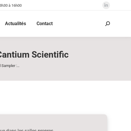
13h30 à 16h00
La
page
Actualités
Contact
LinkedIn
Recherche
:
s'ouvre
dans
une
antium Scientific
nouvelle
fenêtre
 Sampler :…
ue dans les salles propres