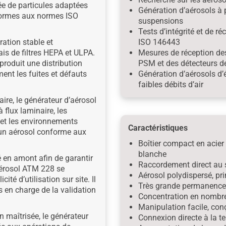
ée de particules adaptées
Génération d’aérosols à p
formes aux normes ISO
suspensions
Tests d’intégrité et de 
ation stable et
ISO 146443
ais de filtres HEPA et ULPA.
Mesures de réception des
produit une distribution
PSM et des détecteurs 
ent les fuites et défauts
Génération d’aérosols d’
faibles débits d’air
ire, le générateur d’aérosol
 flux laminaire, les
 et les environnements
Caractéristiques
r un aérosol conforme aux
Boîtier compact en acier
blanche
é en amont afin de garantir
Raccordement direct au 
aérosol ATM 228 se
Aérosol polydispersé, pr
ité d’utilisation sur site. Il
Très grande permanence 
s en charge de la validation
Concentration en nombre 
Manipulation facile, con
n maîtrisée, le générateur
Connexion directe à la t