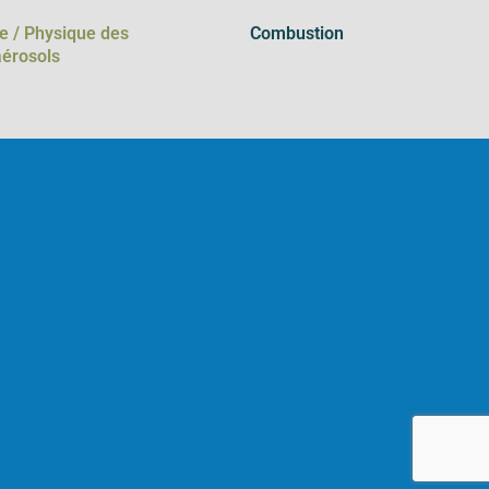
e / Physique des
Combustion
aérosols