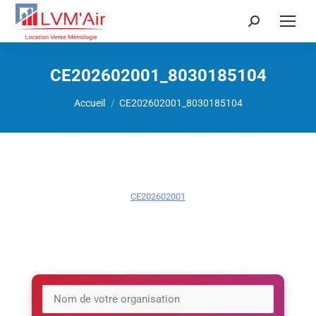
Recherche
:
CE202602001_8030185104
Vous êtes ici :
Accueil
CE202602001_8030185104
CE202602001