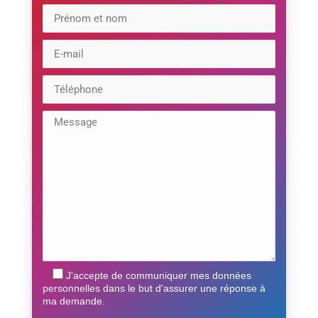
J'accepte de communiquer mes données
personnelles dans le but d'assurer une réponse à
ma demande.
Veuillez