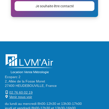
laisser
ce
champ
vide.
Alternative:
Ecoparc 2
2, Allée de la Fosse Moret
27400 HEUDEBOUVILLE, France
02.76.60.02.19
Venir nous voir
du lundi au mercredi 8h00-12h30 et 13h30-17h00
jeudi et vendredi 8h00-12h30 et 13h30-16h00