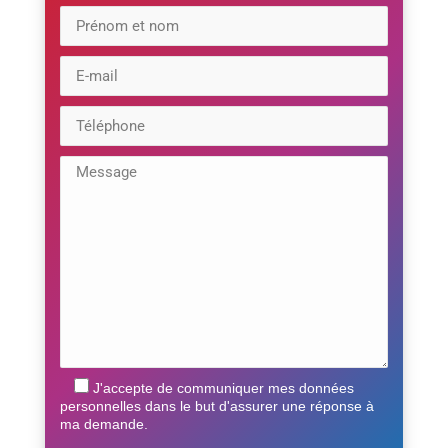
J'accepte de communiquer mes données
personnelles dans le but d'assurer une réponse à
ma demande.
Veuillez