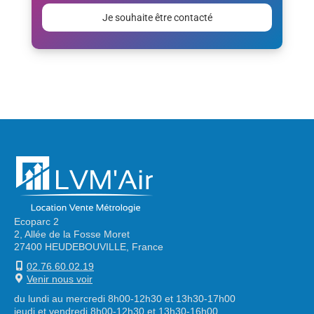
laisser
ce
champ
vide.
Alternative:
Ecoparc 2
2, Allée de la Fosse Moret
27400 HEUDEBOUVILLE, France
02.76.60.02.19
Venir nous voir
du lundi au mercredi 8h00-12h30 et 13h30-17h00
jeudi et vendredi 8h00-12h30 et 13h30-16h00