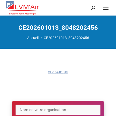
Recherche
:
CE202601013_8048202456
Vous êtes ici :
Accueil
CE202601013_8048202456
CE202601013