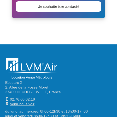
laisser
ce
champ
vide.
Alternative:
Ecoparc 2
2, Allée de la Fosse Moret
27400 HEUDEBOUVILLE, France
02.76.60.02.19
Venir nous voir
du lundi au mercredi 8h00-12h30 et 13h30-17h00
jeudi et vendredi 8h00-12h30 et 13h30-16h00