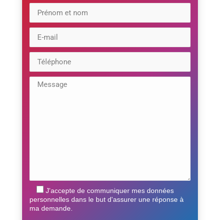
J'accepte de communiquer mes données
personnelles dans le but d'assurer une réponse à
ma demande.
Veuillez