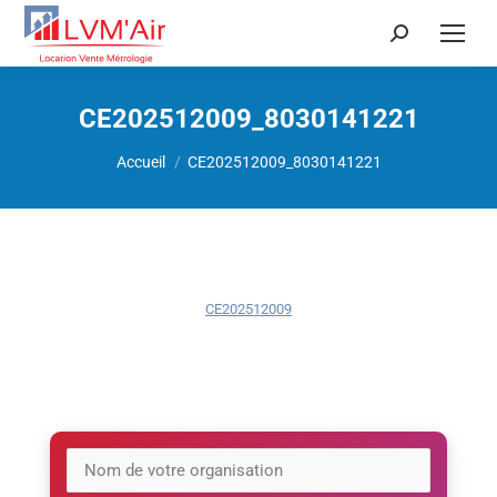
Recherche
:
CE202512009_8030141221
Vous êtes ici :
Accueil
CE202512009_8030141221
CE202512009