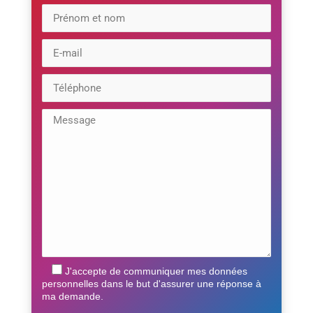
J'accepte de communiquer mes données
personnelles dans le but d'assurer une réponse à
ma demande.
Veuillez