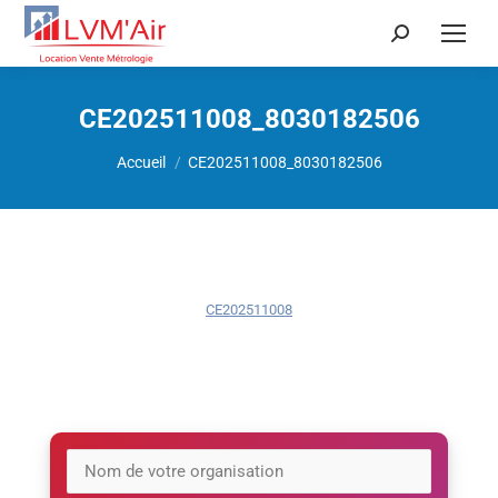
Recherche
:
CE202511008_8030182506
Vous êtes ici :
Accueil
CE202511008_8030182506
CE202511008