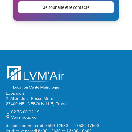
laisser
ce
champ
vide.
Alternative:
Ecoparc 2
2, Allée de la Fosse Moret
27400 HEUDEBOUVILLE, France
02.76.60.02.19
Venir nous voir
du lundi au mercredi 8h00-12h30 et 13h30-17h00
jeudi et vendredi 8h00-12h30 et 13h30-16h00