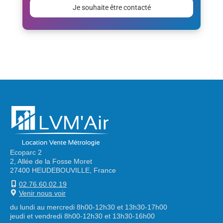
laisser
ce
champ
vide.
Alternative:
Ecoparc 2
2, Allée de la Fosse Moret
27400 HEUDEBOUVILLE, France
02.76.60.02.19
Venir nous voir
du lundi au mercredi 8h00-12h30 et 13h30-17h00
jeudi et vendredi 8h00-12h30 et 13h30-16h00