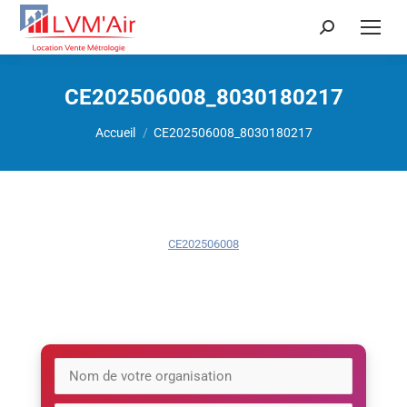
Recherche
:
CE202506008_8030180217
Vous êtes ici :
Accueil
CE202506008_8030180217
CE202506008