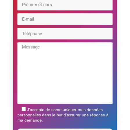
J'accepte de communiquer mes données
personnelles dans le but d'assurer une réponse à
ma demande.
Veuillez