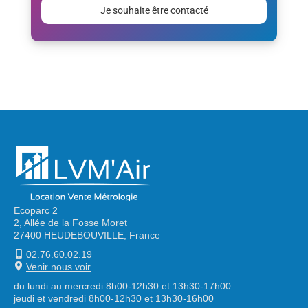
laisser
ce
champ
vide.
Alternative:
Ecoparc 2
2, Allée de la Fosse Moret
27400 HEUDEBOUVILLE, France
02.76.60.02.19
Venir nous voir
du lundi au mercredi 8h00-12h30 et 13h30-17h00
jeudi et vendredi 8h00-12h30 et 13h30-16h00