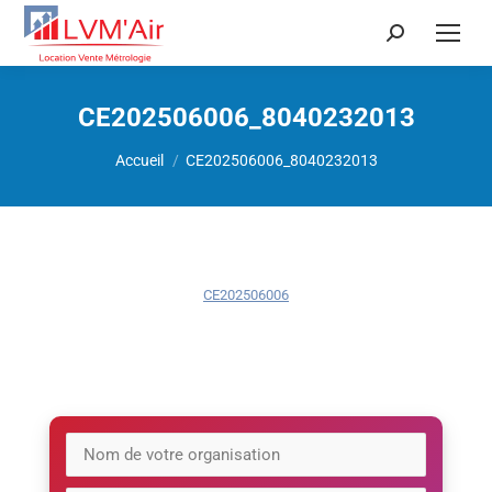
Recherche
:
CE202506006_8040232013
Vous êtes ici :
Accueil
CE202506006_8040232013
CE202506006