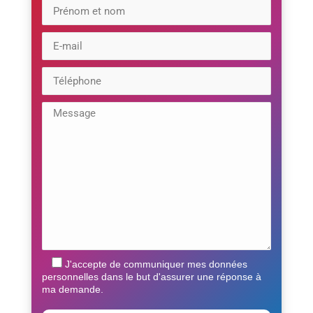
J'accepte de communiquer mes données
personnelles dans le but d'assurer une réponse à
ma demande.
Veuillez