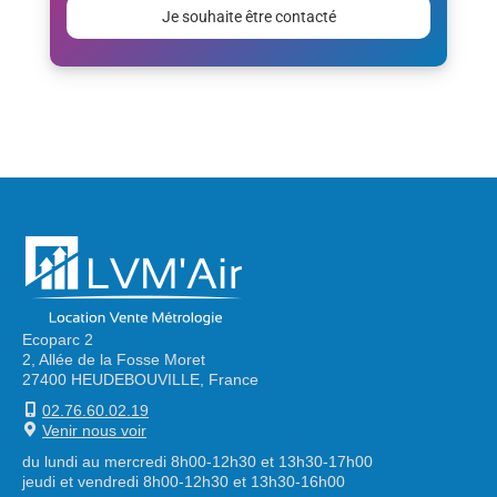
laisser
ce
champ
vide.
Alternative:
Ecoparc 2
2, Allée de la Fosse Moret
27400 HEUDEBOUVILLE, France
02.76.60.02.19
Venir nous voir
du lundi au mercredi 8h00-12h30 et 13h30-17h00
jeudi et vendredi 8h00-12h30 et 13h30-16h00