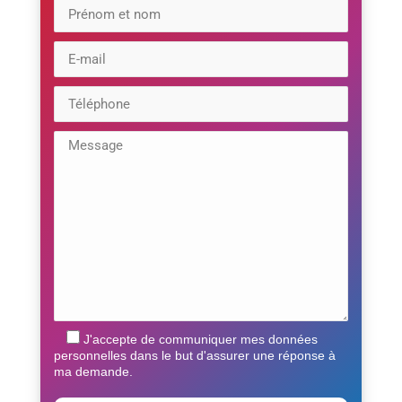
J'accepte de communiquer mes données
personnelles dans le but d'assurer une réponse à
ma demande.
Veuillez