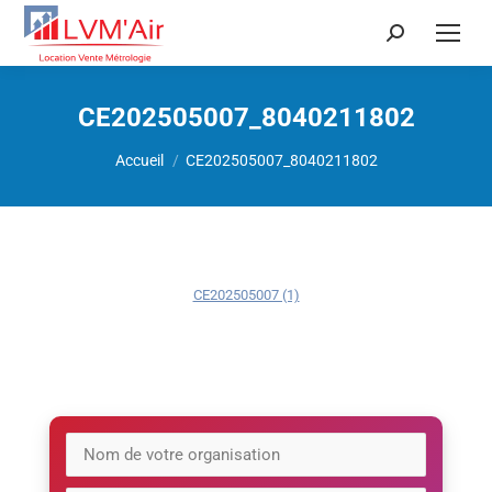
Recherche
:
CE202505007_8040211802
Vous êtes ici :
Accueil
CE202505007_8040211802
CE202505007 (1)