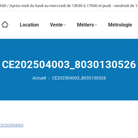
h30 / Après-midi du lundi au mercredi de 13h30 à 17h00 et jeudi - vendredi de 
Location
Vente
Métiers
Métrologie
CE202504003_8030130526
Vous êtes ici :
Accueil
CE202504003_8030130526
CE202504003