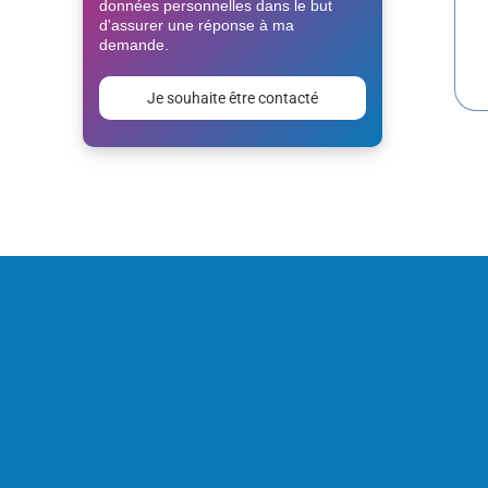
données personnelles dans le but
d'assurer une réponse à ma
demande.
Veuillez
laisser
ce
champ
vide.
Alternative: