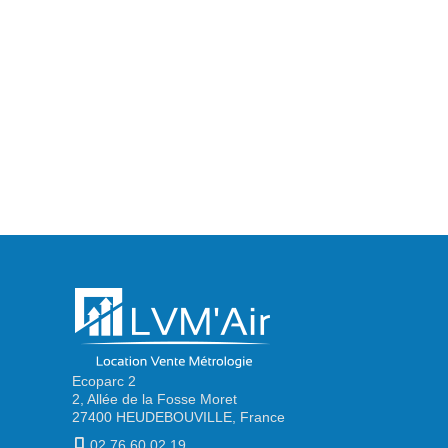
Ecoparc 2
2, Allée de la Fosse Moret
27400 HEUDEBOUVILLE, France
02.76.60.02.19