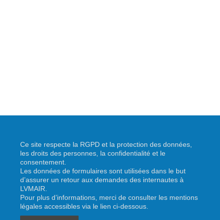
Ce site respecte la RGPD et la protection des données,
les droits des personnes, la confidentialité et le
consentement.
Les données de formulaires sont utilisées dans le but
d’assurer un retour aux demandes des internautes à
LVMAIR.
Pour plus d’informations, merci de consulter les mentions
légales accessibles via le lien ci-dessous.