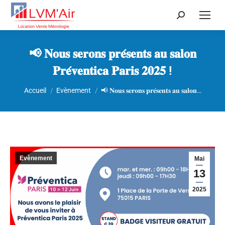
Recherche
:
📢 𝐍𝐨𝐮𝐬 𝐬𝐞𝐫𝐨𝐧𝐬 𝐩𝐫𝐞́𝐬𝐞𝐧𝐭𝐬 𝐚𝐮 𝐬𝐚𝐥𝐨𝐧
𝐏𝐫𝐞́𝐯𝐞𝐧𝐭𝐢𝐜𝐚 𝐏𝐚𝐫𝐢𝐬 𝟐𝟎𝟐𝟓 !
Vous êtes ici :
Accueil
Evènement
📢 𝐍𝐨𝐮𝐬 𝐬𝐞𝐫𝐨𝐧𝐬 𝐩𝐫𝐞́𝐬𝐞𝐧𝐭𝐬 𝐚𝐮 𝐬𝐚𝐥𝐨𝐧…
Evènement
Mai
13
2025