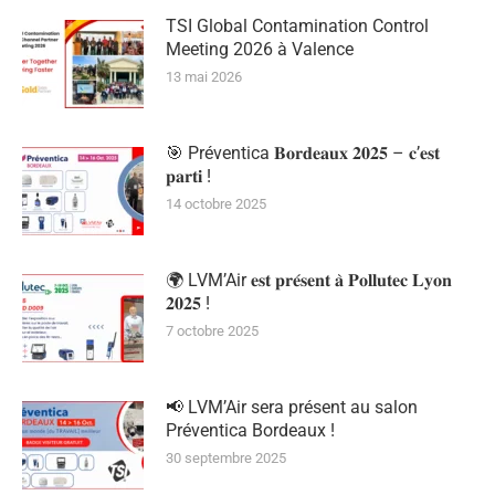
TSI Global Contamination Control
Meeting 2026 à Valence
13 mai 2026
🎯 Préventica 𝐁𝐨𝐫𝐝𝐞𝐚𝐮𝐱 𝟐𝟎𝟐𝟓 – 𝐜’𝐞𝐬𝐭
𝐩𝐚𝐫𝐭𝐢 !
14 octobre 2025
🌍 LVM’Air 𝐞𝐬𝐭 𝐩𝐫𝐞́𝐬𝐞𝐧𝐭 𝐚̀ 𝐏𝐨𝐥𝐥𝐮𝐭𝐞𝐜 𝐋𝐲𝐨𝐧
𝟐𝟎𝟐𝟓 !
7 octobre 2025
📢 LVM’Air sera présent au salon
Préventica Bordeaux !
30 septembre 2025