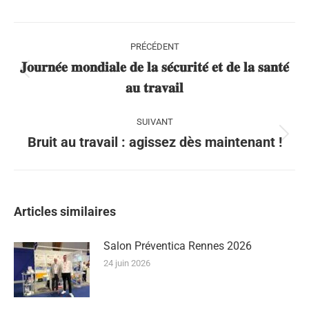
Navigation
PRÉCÉDENT
article
𝐉𝐨𝐮𝐫𝐧𝐞́𝐞 𝐦𝐨𝐧𝐝𝐢𝐚𝐥𝐞 𝐝𝐞 𝐥𝐚 𝐬𝐞́𝐜𝐮𝐫𝐢𝐭𝐞́ 𝐞𝐭 𝐝𝐞 𝐥𝐚 𝐬𝐚𝐧𝐭𝐞́
Article
𝐚𝐮 𝐭𝐫𝐚𝐯𝐚𝐢𝐥
précédent
:
SUIVANT
Article
Bruit au travail : agissez dès maintenant !
suivant
:
Articles similaires
Salon Préventica Rennes 2026
24 juin 2026