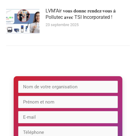
LVM’Air 𝐯𝐨𝐮𝐬 𝐝𝐨𝐧𝐧𝐞 𝐫𝐞𝐧𝐝𝐞𝐳-𝐯𝐨𝐮𝐬 𝐚̀
Pollutec 𝐚𝐯𝐞𝐜 TSI Incorporated !
23 septembre 2025