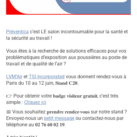
Préventica
c’est LE salon incontournable pour la santé et
la sécurité au travail !
Vous êtes à la recherche de solutions efficaces pour vos
problématiques d’exposition aux poussières au poste de
travail et de qualité de l’air ?
LVM’Air
et
TSI Incorporated
vous donnent rendez-vous à
Paris du 10 au 12 juin, 𝐒𝐭𝐚𝐧𝐝 𝐂𝟐𝟎.
​👉​ Pour obtenir votre 𝐛𝐚𝐝𝐠𝐞 𝐯𝐢𝐬𝐢𝐭𝐞𝐮𝐫 𝐠𝐫𝐚𝐭𝐮𝐢𝐭, c’est très
simple :
Cliquez ici
📅 Vous souhaitez 𝐩𝐫𝐞𝐧𝐝𝐫𝐞 𝐫𝐞𝐧𝐝𝐞𝐳-𝐯𝐨𝐮𝐬 sur notre stand ?
Envoyez-nous un
petit message
ou contactez-nous par
téléphone au 𝟎𝟐 𝟕𝟔 𝟔𝟎 𝟎𝟐 𝟏𝟗.